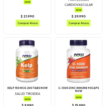
NOW
CARDIOVASCULAR
NOW
$ 21.990
$ 29.990
Comprar Ahora
Comprar Ahora
KELP 150 MCG 200 TABS NOW
C-1000 ZINC INMUNE 90CAPS
NOW
SALUD TIROIDEA
NOW
NOW
$ 9.990
$ 15.990