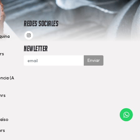
Redes Sociales
quina
Newletter
hrs
Enviar
encia (A
hrs
raíso
hrs