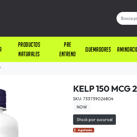
PRODUCTOS
PRE
A
QUEMADORES
AMINOACI
NATURALES
ENTRENO
W
KELP 150 MCG 
SKU: 733739026804
NOW
Stock por sucursal
Agotado.