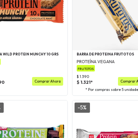
A WILD PROTEIN MUNCHY 10 GRS
BARRA DE PROTEINA FRUTOTOS
PROTEÍNA VEGANA
FRUTOTOS
$ 1.390
Comprar Ahora
Comprar 
190
$ 1.321*
* Por compras sobre 5 unidad
%
-5%