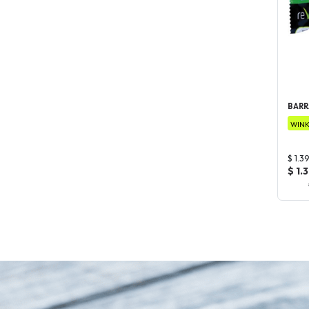
BARR
WINK
$ 1.3
$ 1.