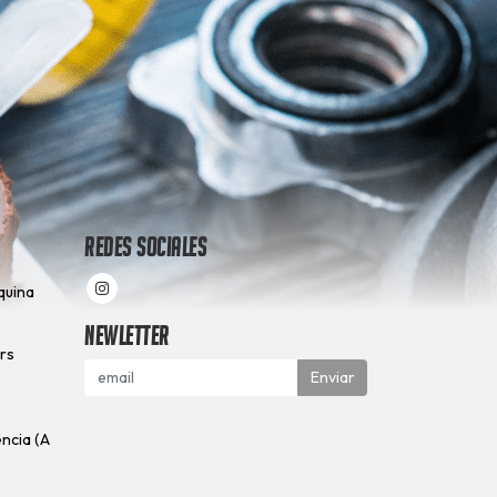
Redes Sociales
quina
Newletter
hrs
Enviar
encia (A