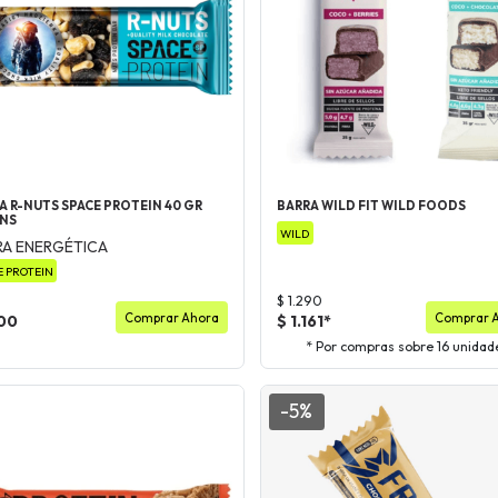
A R-NUTS SPACE PROTEIN 40 GR
BARRA WILD FIT WILD FOODS
INS
WILD
RA ENERGÉTICA
E PROTEIN
$ 1.290
Comprar Ahora
Comprar 
100
$ 1.161*
* Por compras sobre 16 unidad
-5%