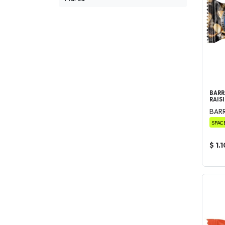
BARR
RAIS
BAR
SPAC
$ 1.