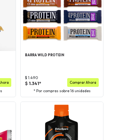
BARRA WILD PROTEIN
$ 1.490
Ahora
Comprar Ahora
$ 1.341*
es
* Por compras sobre 16 unidades