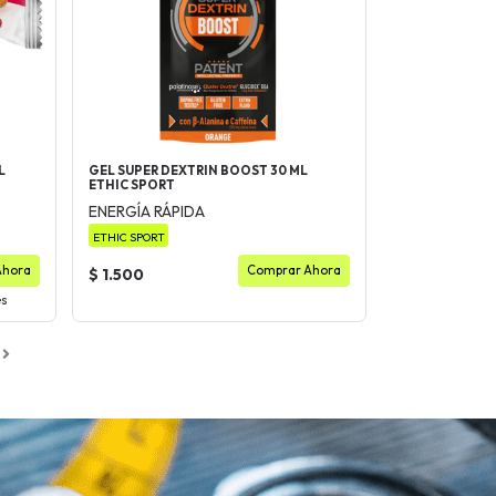
L
GEL SUPER DEXTRIN BOOST 30 ML
ETHIC SPORT
ENERGÍA RÁPIDA
ETHIC SPORT
Ahora
Comprar Ahora
$ 1.500
es