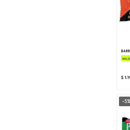
BARR
WILD
$ 1.
-5