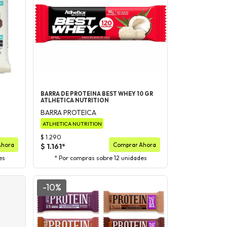
BARRA DE PROTEINA BEST WHEY 10 GR
ATLHETICA NUTRITION
BARRA PROTEICA
ATLHETICA NUTRITION
$ 1.290
Ahora
Comprar Ahora
$ 1.161*
es
* Por compras sobre 12 unidades
-10%