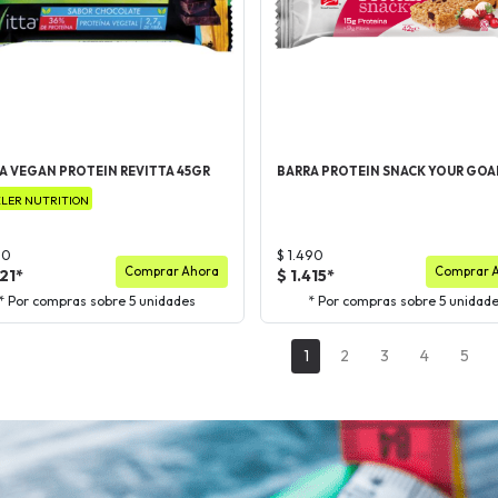
A VEGAN PROTEIN REVITTA 45GR
BARRA PROTEIN SNACK YOUR GOA
LER NUTRITION
90
$ 1.490
Comprar Ahora
Comprar 
321*
$ 1.415*
* Por compras sobre 5 unidades
* Por compras sobre 5 unidad
1
2
3
4
5