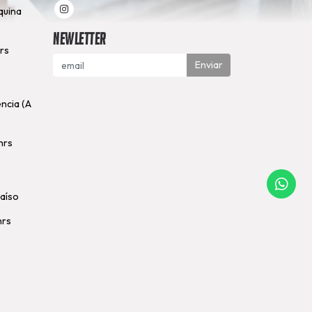
quina
Newletter
hrs
Enviar
encia (A
hrs
raíso
hrs