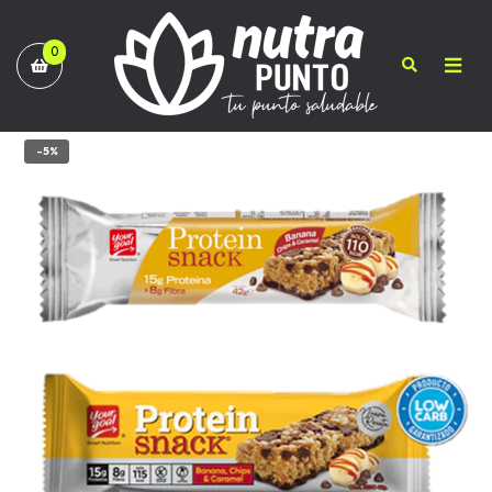
0
-5%