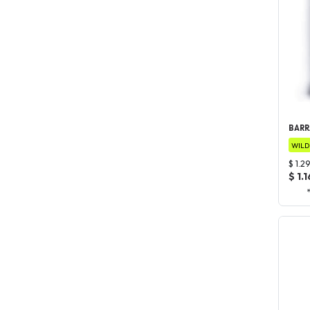
BARR
WILD
$ 1.2
$ 1.1