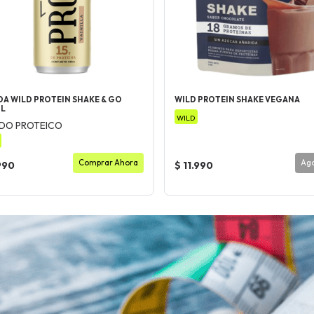
DA WILD PROTEIN SHAKE & GO
WILD PROTEIN SHAKE VEGANA
ML
WILD
IDO PROTEICO
Comprar Ahora
Ag
990
$ 11.990