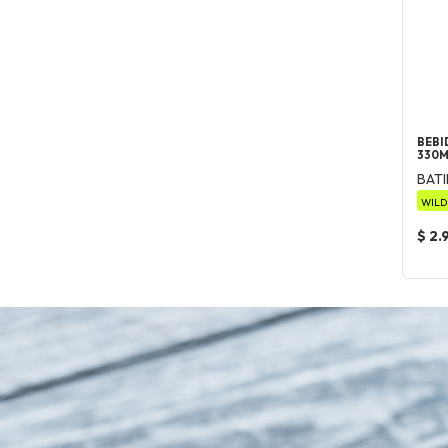
BEBI
330
BAT
WILD
$ 2.