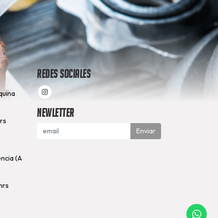
Redes Sociales
quina
Newletter
hrs
Enviar
encia (A
hrs