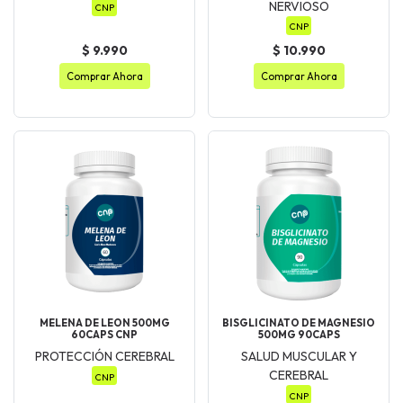
NERVIOSO
CNP
CNP
$ 9.990
$ 10.990
Comprar Ahora
Comprar Ahora
MELENA DE LEON 500MG
BISGLICINATO DE MAGNESIO
60CAPS CNP
500MG 90CAPS
PROTECCIÓN CEREBRAL
SALUD MUSCULAR Y
CEREBRAL
CNP
CNP