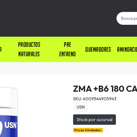
PRODUCTOS
PRE
A
QUEMADORES
AMINOACI
NATURALES
ENTRENO
ZMA +B6 180 C
SKU: 6009544905943
USN
Stock por sucursal
Pocas Unidades.