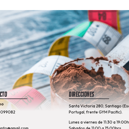
cto
Direcciones
no
Santa Victoria 280, Santiago (Es
8099082
Portugal, frente GYM Pacific).
Lunes a viernes de 11:30 a 19:00
unto@gmail.com
Sabados de 11:00 a 15:00hrs