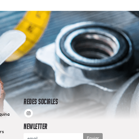
Redes Sociales
quina
Newletter
hrs
Enviar