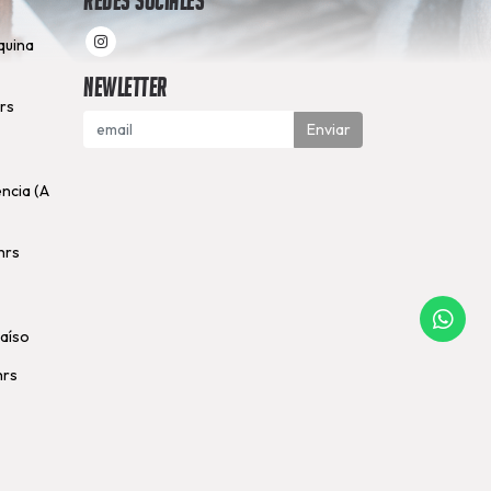
Redes Sociales
quina
Newletter
hrs
Enviar
encia (A
hrs
raíso
hrs