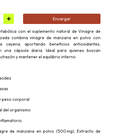
Encargar
metabólica con el suplemento natural de Vinagre de
nzada combina vinagre de manzana en polvo con
a cayena, aportando beneficios antioxidantes,
 una cápsula diaria. Ideal para quienes buscan
inchazón y mantener el equilibrio interno
 acidez
rasas
 y peso corporal
al del organismo
inflamatorio
inagre de manzana en polvo (500 mg), Extracto de