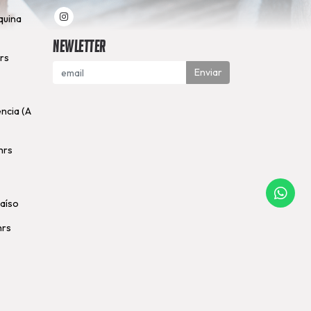
quina
Newletter
hrs
Enviar
encia (A
hrs
raíso
hrs