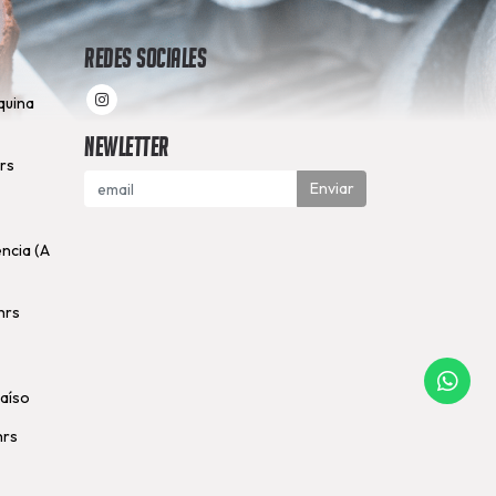
Redes Sociales
quina
Newletter
hrs
Enviar
encia (A
hrs
raíso
hrs