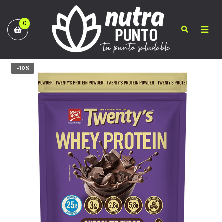
0
-10%