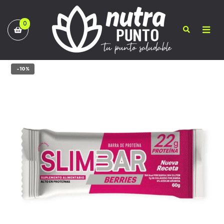
0
-10%