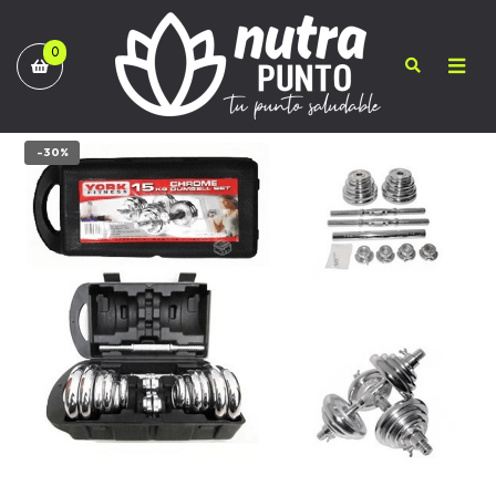
0
-30%