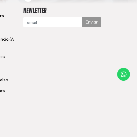
Newletter
hrs
Enviar
encia (A
hrs
raíso
hrs