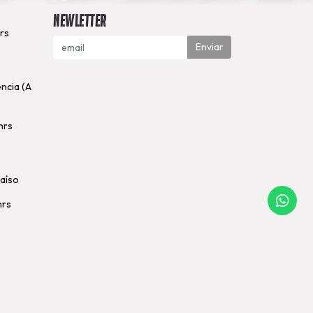
Newletter
hrs
Enviar
encia (A
hrs
raíso
hrs