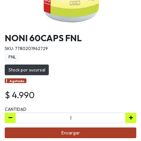
NONI 60CAPS FNL
SKU: 7780201962729
FNL
Stock por sucursal
Agotado.
$ 4.990
CANTIDAD
Encargar