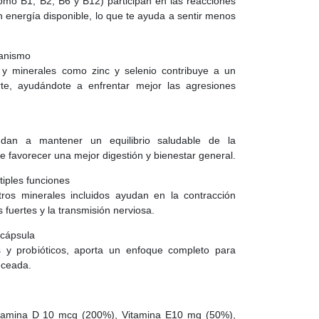
omo B1, B2, B6 y B12) participan en las reacciones
 energía disponible, lo que te ayuda a sentir menos
ganismo
y minerales como zinc y selenio contribuye a un
te, ayudándote a enfrentar mejor las agresiones
udan a mantener un equilibrio saludable de la
de favorecer una mejor digestión y bienestar general.
tiples funciones
otros minerales incluidos ayudan en la contracción
 fuertes y la transmisión nerviosa.
 cápsula
es y probióticos, aporta un enfoque completo para
nceada.
tamina D 10 mcg (200%), Vitamina E10 mg (50%),