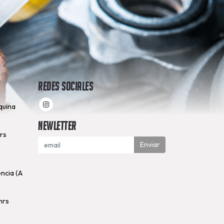
Redes Sociales
quina
Newletter
hrs
Enviar
encia (A
hrs