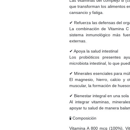
Las vitaminas del complejo B (c
que transforman los alimentos en
cansancio y fatiga.
✔ Refuerza las defensas del or
La combinación de Vitamina C 
sistema inmunológico más fuer
externas.
✔ Apoya la salud intestinal
Los probióticos presentes ay
microbiota intestinal, lo que pue
✔ Minerales esenciales para múl
El magnesio, hierro, calcio y 
muscular, la formación de huesos
✔ Bienestar integral en una sola
Al integrar vitaminas, mineral
apoyar tu salud de manera bala
🧪 Composición
Vitamina A 800 mcg (100%), Vi