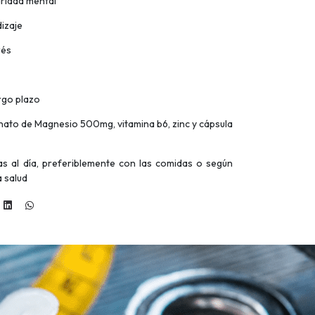
aridad mental
izaje
rés
rgo plazo
nato de Magnesio 500mg, vitamina b6, zinc y cápsula
s al día, preferiblemente con las comidas o según
a salud