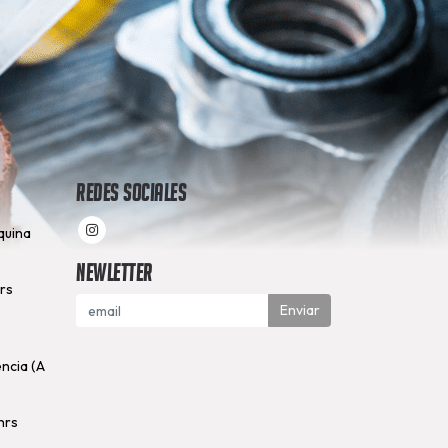
Redes Sociales
quina
Newletter
hrs
Enviar
encia (A
hrs