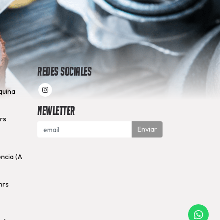
Redes Sociales
quina
Newletter
hrs
Enviar
encia (A
hrs