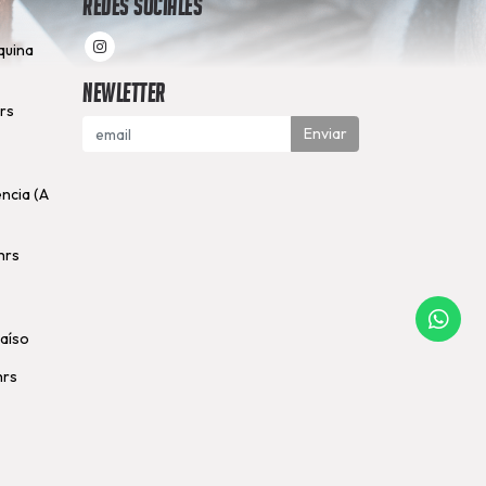
Redes Sociales
quina
Newletter
hrs
Enviar
encia (A
hrs
raíso
hrs