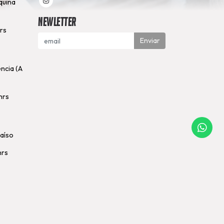
quina
Newletter
hrs
Enviar
encia (A
hrs
raíso
hrs