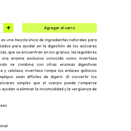
Agregar al carro
 es una mezcla única de ingredientes naturales para
izados para ayudar en la digestión de los azúcares
ias, que se encuentran en los granos, las legumbres
s una enzima exclusiva conocida como invertasa
uando se combina con otras enzimas digestivas
 y celulasa, invertasa rompe los enlaces químicos
ejos sean difíciles de digerir. Al convertir los
azúcares simples que el cuerpo puede romperse
s ayudan a eliminar la incomodidad y la vergüenza de
ases
inal