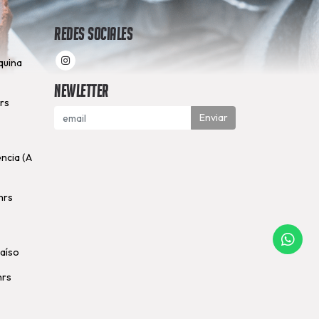
Redes Sociales
quina
Newletter
hrs
Enviar
encia (A
hrs
raíso
hrs