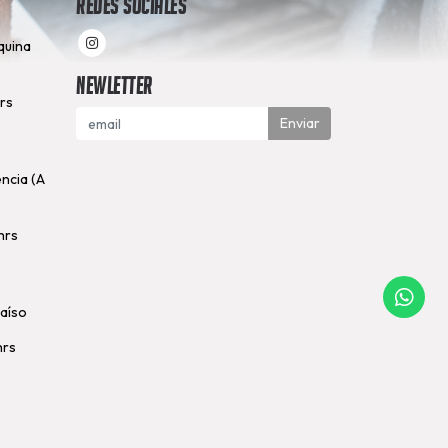
Redes Sociales
quina
Newletter
hrs
Enviar
encia (A
hrs
raíso
hrs