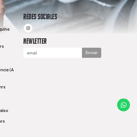
Redes Sociales
quina
Newletter
hrs
Enviar
encia (A
hrs
raíso
hrs