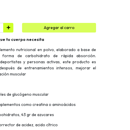
Agregar al carro
que tu cuerpo necesita
lemento nutricional en polvo, elaborado a base de
a forma de carbohidrato de rápida absorción.
deportistas y personas activas, este producto es
después de entrenamientos intensos, mejorar el
ación muscular
eles de glucógeno muscular
suplementos como creatina o aminoácidos
rbohidratos, 43 gr de azucares
rrector de acidez, acido cítrico