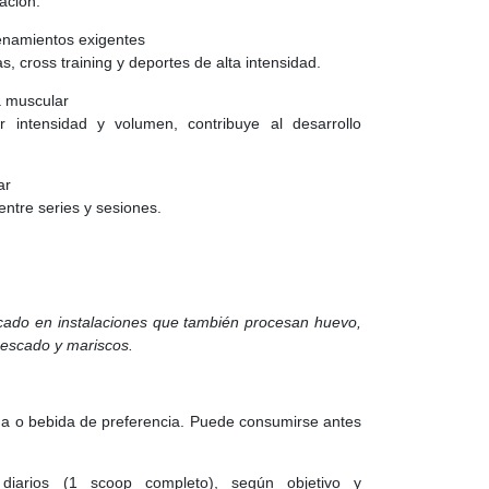
ración.
enamientos exigentes
, cross training y deportes de alta intensidad.
 muscular
r intensidad y volumen, contribuye al desarrollo
ar
entre series y sesiones.
icado en instalaciones que también procesan huevo,
 pescado y mariscos.
ua o bebida de preferencia. Puede consumirse antes
 diarios (1 scoop completo), según objetivo y