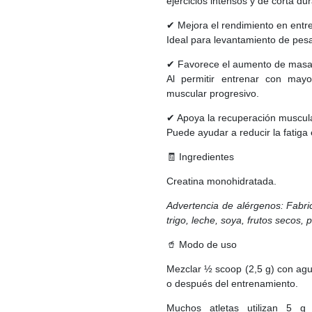
ejercicios intensos y de corta du
✔ Mejora el rendimiento en entr
Ideal para levantamiento de pesas
✔ Favorece el aumento de masa
Al permitir entrenar con mayo
muscular progresivo.
✔ Apoya la recuperación muscul
Puede ayudar a reducir la fatiga 
🧾 Ingredientes
Creatina monohidratada.
Advertencia de alérgenos: Fabr
trigo, leche, soya, frutos secos,
🥤 Modo de uso
Mezclar ½ scoop (2,5 g) con ag
o después del entrenamiento.
Muchos atletas utilizan 5 g