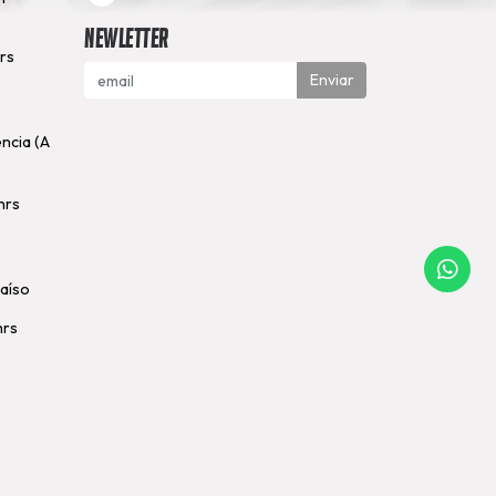
Newletter
hrs
Enviar
encia (A
hrs
raíso
hrs