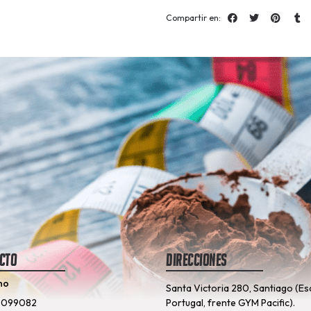
Compartir en:
cto
Direcciones
no
Santa Victoria 280, Santiago (Es
8099082
Portugal, frente GYM Pacific).