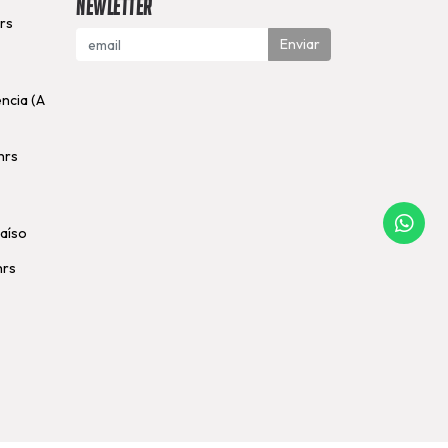
Newletter
hrs
Enviar
encia (A
hrs
raíso
hrs