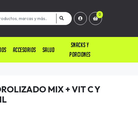
0
SNACKS Y
DOS
ACCESORIOS
SALUD
PORCIONES
OLIZADO MIX + VIT C Y
NL