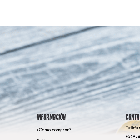
Información
Conta
Teléfo
¿Cómo comprar?
+5697