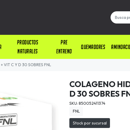
PRODUCTOS
PRE
A
QUEMADORES
AMINOACI
NATURALES
ENTRENO
 VIT C Y D 30 SOBRES FNL
COLAGENO HIDR
D 30 SOBRES F
SKU: 850052411374
FNL
Stock por sucursal