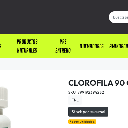
PRODUCTOS
PRE
A
QUEMADORES
AMINOACI
NATURALES
ENTRENO
CLOROFILA 90 
SKU: 799192394232
FNL
Stock por sucursal
Pocas Unidades.