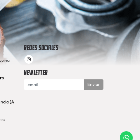
Redes Sociales
quina
Newletter
hrs
Enviar
encia (A
hrs