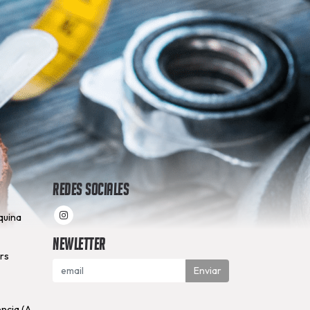
Redes Sociales
quina
Newletter
hrs
Enviar
encia (A