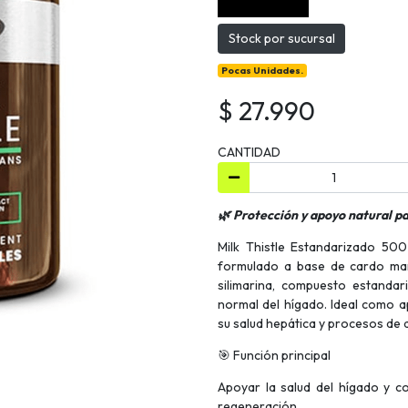
Stock por sucursal
Pocas Unidades.
$ 27.990
CANTIDAD
🌿 Protección y apoyo natural pa
Milk Thistle Estandarizado 50
formulado a base de cardo mar
silimarina, compuesto estandar
normal del hígado. Ideal como 
su salud hepática y procesos de 
🎯 Función principal
Apoyar la salud del hígado y c
regeneración.