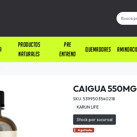
PRODUCTOS
PRE
A
QUEMADORES
AMINOACI
NATURALES
ENTRENO
N
CAIGUA 550MG
SKU: 5399503540218
KARUN LIFE
Stock por sucursal
Agotado.