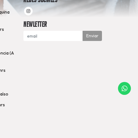
quina
Newletter
hrs
Enviar
encia (A
hrs
raíso
hrs