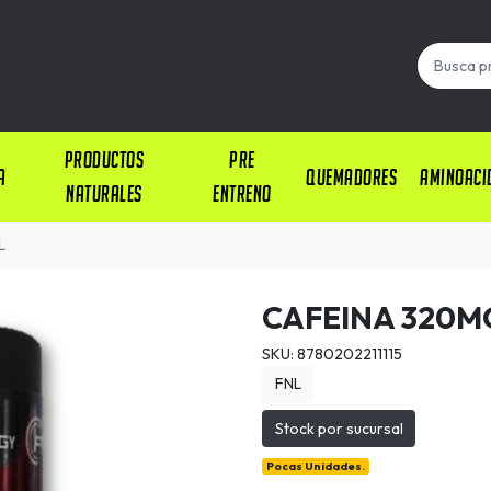
PRODUCTOS
PRE
A
QUEMADORES
AMINOACI
NATURALES
ENTRENO
L
CAFEINA 320M
SKU: 8780202211115
FNL
Stock por sucursal
Pocas Unidades.