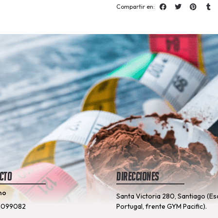
Compartir en:
cto
Direcciones
no
Santa Victoria 280, Santiago (Es
8099082
Portugal, frente GYM Pacific).