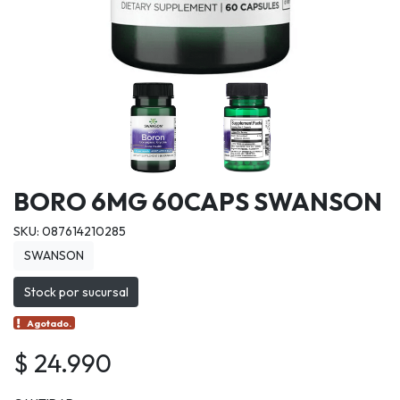
BORO 6MG 60CAPS SWANSON
SKU: 087614210285
SWANSON
Stock por sucursal
Agotado.
$ 24.990