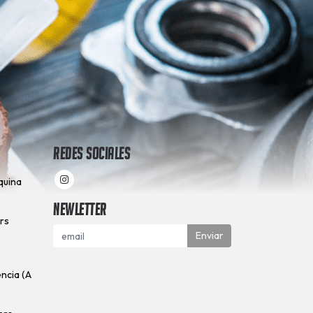
Redes Sociales
quina
Newletter
hrs
Enviar
encia (A