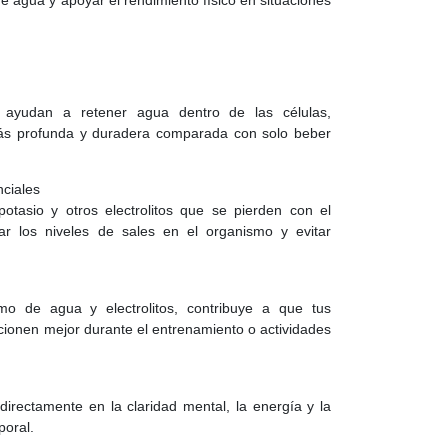
de agua y apoyar el rendimiento físico en situaciones
 ayudan a retener agua dentro de las células,
más profunda y duradera comparada con solo beber
nciales
otasio y otros electrolitos que se pierden con el
rar los niveles de sales en el organismo y evitar
imo de agua y electrolitos, contribuye a que tus
cionen mejor durante el entrenamiento o actividades
irectamente en la claridad mental, la energía y la
poral.