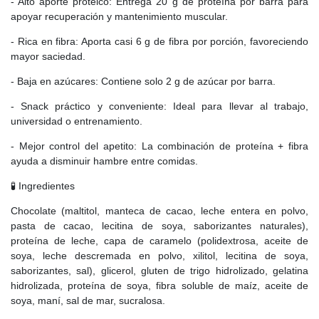
- Alto aporte proteico: Entrega 20 g de proteína por barra para
apoyar recuperación y mantenimiento muscular.
- Rica en fibra: Aporta casi 6 g de fibra por porción, favoreciendo
mayor saciedad.
- Baja en azúcares: Contiene solo 2 g de azúcar por barra.
- Snack práctico y conveniente: Ideal para llevar al trabajo,
universidad o entrenamiento.
- Mejor control del apetito: La combinación de proteína + fibra
ayuda a disminuir hambre entre comidas.
🧪 Ingredientes
Chocolate (maltitol, manteca de cacao, leche entera en polvo,
pasta de cacao, lecitina de soya, saborizantes naturales),
proteína de leche, capa de caramelo (polidextrosa, aceite de
soya, leche descremada en polvo, xilitol, lecitina de soya,
saborizantes, sal), glicerol, gluten de trigo hidrolizado, gelatina
hidrolizada, proteína de soya, fibra soluble de maíz, aceite de
soya, maní, sal de mar, sucralosa.