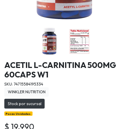
ACETIL L-CARNITINA 500MG
60CAPS W1
SKU: 74715584195334
WINKLER NUTRITION
Stock por sucursal
Pocas Unidades.
$ 19.990