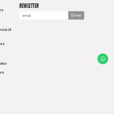
Newletter
hrs
Enviar
encia (A
hrs
raíso
hrs